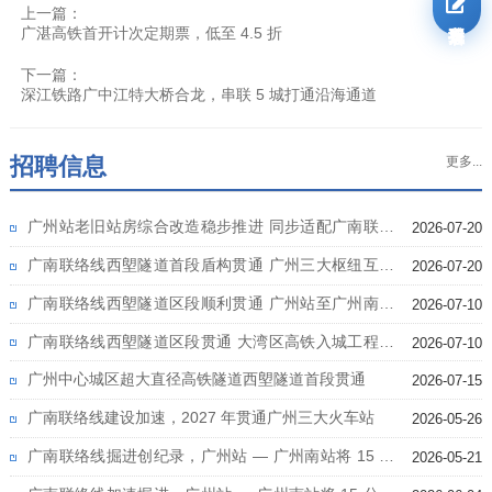
上一篇：
我要报名
广湛高铁首开计次定期票，低至 4.5 折
下一篇：
深江铁路广中江特大桥合龙，串联 5 城打通沿海通道
招聘信息
更多...
广州站老旧站房综合改造稳步推进 同步适配广南联络
2026-07-20
线通车需求
广南联络线西塱隧道首段盾构贯通 广州三大枢纽互通
2026-07-20
工程提速
广南联络线西塱隧道区段顺利贯通 广州站至广州南站
2026-07-10
15 分钟通勤提速
广南联络线西塱隧道区段贯通 大湾区高铁入城工程提
2026-07-10
速
广州中心城区超大直径高铁隧道西塱隧道首段贯通
2026-07-15
广南联络线建设加速，2027 年贯通广州三大火车站
2026-05-26
广南联络线掘进创纪录，广州站 — 广州南站将 15 分
2026-05-21