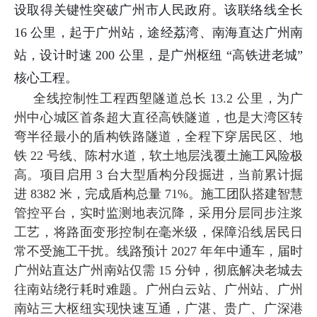
设取得关键性突破广州市人民政府。该联络线全长
16 公里，起于广州站，途经荔湾、南海直达广州南
站，设计时速 200 公里，是广州枢纽 “高铁进老城”
核心工程。
全线控制性工程西塱隧道总长 13.2 公里，为广
州中心城区首条超大直径高铁隧道，也是大湾区转
弯半径最小的盾构铁路隧道，全程下穿居民区、地
铁 22 号线、陈村水道，软土地层浅覆土施工风险极
高。项目启用 3 台大型盾构分段掘进，当前累计掘
进 8382 米，完成盾构总量 71%。施工团队搭建智慧
管控平台，实时监测地表沉降，采用分层同步注浆
工艺，将路面变形控制在毫米级，保障沿线居民日
常不受施工干扰。线路预计 2027 年年中通车，届时
广州站直达广州南站仅需 15 分钟，彻底解决老城去
往南站绕行耗时难题。广州白云站、广州站、广州
南站三大枢纽实现快速互通，广湛、贵广、广深港