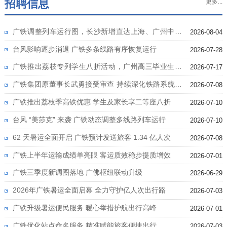
招聘信息
更多...
广铁调整列车运行图，长沙新增直达上海、广州中心
2026-08-04
城区高铁
台风影响逐步消退 广铁多条线路有序恢复运行
2026-07-28
广铁推出荔枝专列学生八折活动，广州高三毕业生暑
2026-07-17
期出行享福利
广铁集团原董事长武勇接受审查 持续深化铁路系统反
2026-07-08
腐
广铁推出荔枝季高铁优惠 学生及家长享二等座八折
2026-07-10
台风 “美莎克” 来袭 广铁动态调整多线路列车运行
2026-07-10
62 天暑运全面开启 广铁预计发送旅客 1.34 亿人次
2026-07-08
广铁上半年运输成绩单亮眼 客运质效稳步提质增效
2026-07-01
广铁三季度新调图落地 广佛枢纽联动升级
2026-06-29
2026年广铁暑运全面启幕 全力守护亿人次出行路
2026-07-03
广铁升级暑运便民服务 暖心举措护航出行高峰
2026-07-01
广铁优化站点命名服务 精准赋能旅客便捷出行
2026-07-03