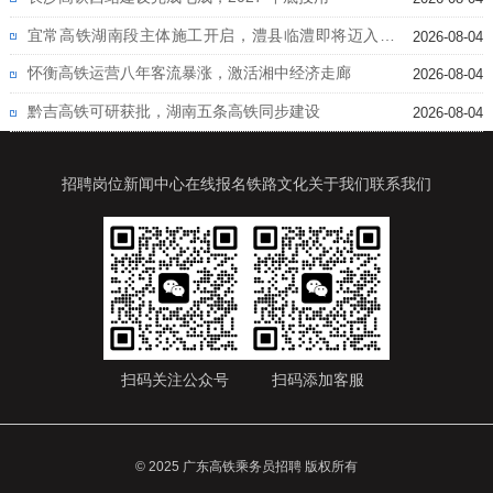
宜常高铁湖南段主体施工开启，澧县临澧即将迈入高
2026-08-04
铁时代
怀衡高铁运营八年客流暴涨，激活湘中经济走廊
2026-08-04
黔吉高铁可研获批，湖南五条高铁同步建设
2026-08-04
招聘岗位
新闻中心
在线报名
铁路文化
关于我们
联系我们
扫码关注公众号
扫码添加客服
© 2025 广东高铁乘务员招聘 版权所有