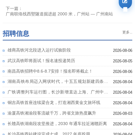
我要报名
下一篇：
广南联络线西塱隧道掘进超 2000 米，广州站 — 广州南站
招聘信息
更多...
雄商高铁河北段进入运行试验阶段
2026-08-06
武汉高铁即将面试！报名速投递简历
2026-08-05
南昌高铁招聘中8.6-8.7安排！报名即将截止！
2026-08-06
湖南高铁布局迈入网状时代，十五五规划新建四条高
2026-08-04
铁
广铁调整列车运行图，长沙新增直达上海、广州中心
2026-08-04
城区高铁
铜吉高铁首座连续梁合龙，打造湘西黄金文旅环线
2026-08-04
渝厦高铁湘渝段客流破千万，跨省文旅热度飙升
2026-08-03
长赣高铁湖南段攻坚推进，2030 年通车拉近湘赣距离
2026-08-04
长沙高铁西站建设完成七成，2027 年底投用
2026-08-04