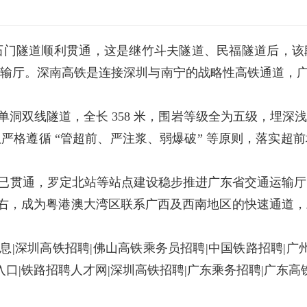
云浮段石门隧道顺利贯通，这是继竹斗夫隧道、民福隧道后
厅。深南高铁是连接深圳与南宁的战略性高铁通道，广东段全
单洞双线隧道，全长 358 米，围岩等级全为五级，埋深
严格遵循 “管超前、严注浆、弱爆破” 等原则，落实超
已贯通，罗定北站等站点建设稳步推进广东省交通运输厅
5 小时左右，成为粤港澳大湾区联系广西及西南地区的快速通
|深圳高铁招聘|佛山高铁乘务员招聘|中国铁路招聘|广
入口|铁路招聘人才网|深圳高铁招聘|广东乘务招聘|广东高