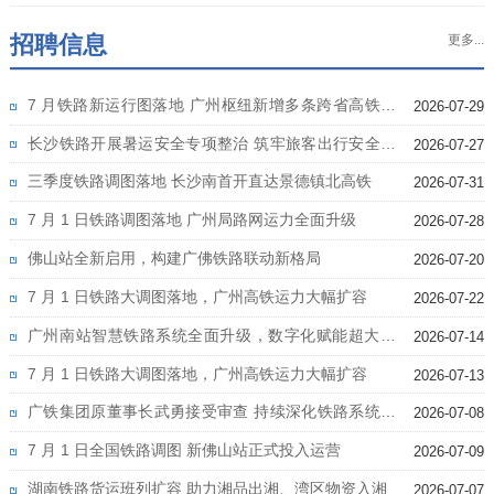
招聘信息
更多...
7 月铁路新运行图落地 广州枢纽新增多条跨省高铁线
2026-07-29
路
长沙铁路开展暑运安全专项整治 筑牢旅客出行安全防
2026-07-27
线
三季度铁路调图落地 长沙南首开直达景德镇北高铁
2026-07-31
7 月 1 日铁路调图落地 广州局路网运力全面升级
2026-07-28
佛山站全新启用，构建广佛铁路联动新格局
2026-07-20
7 月 1 日铁路大调图落地，广州高铁运力大幅扩容
2026-07-22
广州南站智慧铁路系统全面升级，数字化赋能超大客
2026-07-14
流运营
7 月 1 日铁路大调图落地，广州高铁运力大幅扩容
2026-07-13
广铁集团原董事长武勇接受审查 持续深化铁路系统反
2026-07-08
腐
7 月 1 日全国铁路调图 新佛山站正式投入运营
2026-07-09
湖南铁路货运班列扩容 助力湘品出湘、湾区物资入湘
2026-07-07