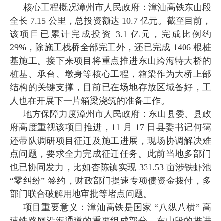
核心工程概况漳州市人民政府：漳汕高铁东山段
全长 7.15 公里，总投资额达 10.7 亿元。截至目前，
该项目已累计完成投资 3.1 亿元，完成比例约
29%，除施工栈桥全部完工外，还已完成 1406 根桩
基施工。接下来项目将重点推进东山跨海特大桥的
桩基、承台、墩身等核心工程，箱梁作为大桥上部
结构的关键支撑，目前已在场地存放区域备好，工
人也在开展下一片箱梁浇筑的准备工作。
地方保障力度漳州市人民政府：东山县委、县政
府高度重视该项目推进，11 月 17 日县委书记何霭
还带队调研项目征迁及施工进展，现场协调解决难
点问题，要求全力完成征迁任务。此前当地多部门
也已协同发力，比如杏陈镇实现 331.53 亩涉铁虾池
“零纠纷” 签约，财政部门提速专项债资金拨付，多
部门联合破解用地审批等堵点问题。
项目重要意义：漳汕高铁是国家 “八纵八横” 高
速铁路网沿海通道的重要组成部分。东山段的推进