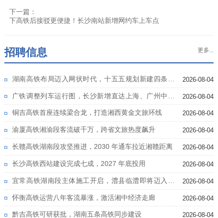
下一篇：
下高铁后接驳更便捷！长沙南站新增网约车上车点
招聘信息
更多...
湖南高铁布局迈入网状时代，十五五规划新建四条高
2026-08-04
铁
广铁调整列车运行图，长沙新增直达上海、广州中心
2026-08-04
城区高铁
铜吉高铁首座连续梁合龙，打造湘西黄金文旅环线
2026-08-04
渝厦高铁湘渝段客流破千万，跨省文旅热度飙升
2026-08-04
长赣高铁湖南段攻坚推进，2030 年通车拉近湘赣距离
2026-08-04
长沙高铁西站建设完成七成，2027 年底投用
2026-08-04
宜常高铁湖南段主体施工开启，澧县临澧即将迈入高
2026-08-04
铁时代
怀衡高铁运营八年客流暴涨，激活湘中经济走廊
2026-08-04
黔吉高铁可研获批，湖南五条高铁同步建设
2026-08-04