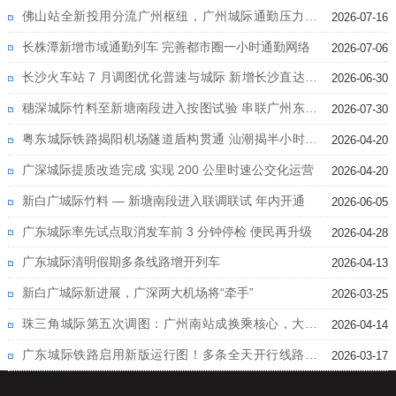
佛山站全新投用分流广州枢纽，广州城际通勤压力大
2026-07-16
幅缓解
长株潭新增市域通勤列车 完善都市圈一小时通勤网络
2026-07-06
长沙火车站 7 月调图优化普速与城际 新增长沙直达湛
2026-06-30
江列车
穗深城际竹料至新塘南段进入按图试验 串联广州东部
2026-07-30
三区通勤提速
粤东城际铁路揭阳机场隧道盾构贯通 汕潮揭半小时圈
2026-04-20
加速成型
广深城际提质改造完成 实现 200 公里时速公交化运营
2026-04-20
新白广城际竹料 — 新塘南段进入联调联试 年内开通
2026-06-05
广东城际率先试点取消发车前 3 分钟停检 便民再升级
2026-04-28
广东城际清明假期多条线路增开列车
2026-04-13
新白广城际新进展，广深两大机场将“牵手”
2026-03-25
珠三角城际第五次调图：广州南站成换乘核心，大湾
2026-04-14
区“一小时生活圈”再提速
广东城际铁路启用新版运行图！多条全天开行线路直
2026-03-17
达惠州