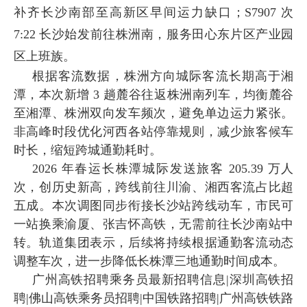
补齐长沙南部至高新区早间运力缺口；S7907 次
7:22 长沙始发前往株洲南，服务田心东片区产业园
区上班族。
根据客流数据，株洲方向城际客流长期高于湘
潭，本次新增 3 趟麓谷往返株洲南列车，均衡麓谷
至湘潭、株洲双向发车频次，避免单边运力紧张。
非高峰时段优化河西各站停靠规则，减少旅客候车
时长，缩短跨城通勤耗时。
2026 年春运长株潭城际发送旅客 205.39 万人
次，创历史新高，跨线前往川渝、湘西客流占比超
五成。本次调图同步衔接长沙站跨线动车，市民可
一站换乘渝厦、张吉怀高铁，无需前往长沙南站中
转。轨道集团表示，后续将持续根据通勤客流动态
调整车次，进一步降低长株潭三地通勤时间成本。
广州高铁招聘乘务员最新招聘信息|深圳高铁招
聘|佛山高铁乘务员招聘|中国铁路招聘|广州高铁铁路