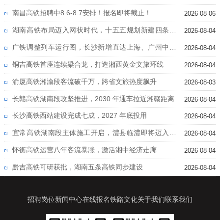
南昌高铁招聘中8.6-8.7安排！报名即将截止！
2026-08-06
湖南高铁布局迈入网状时代，十五五规划新建四条高
2026-08-04
铁
广铁调整列车运行图，长沙新增直达上海、广州中心
2026-08-04
城区高铁
铜吉高铁首座连续梁合龙，打造湘西黄金文旅环线
2026-08-04
渝厦高铁湘渝段客流破千万，跨省文旅热度飙升
2026-08-03
长赣高铁湖南段攻坚推进，2030 年通车拉近湘赣距离
2026-08-04
长沙高铁西站建设完成七成，2027 年底投用
2026-08-04
宜常高铁湖南段主体施工开启，澧县临澧即将迈入高
2026-08-04
铁时代
怀衡高铁运营八年客流暴涨，激活湘中经济走廊
2026-08-04
黔吉高铁可研获批，湖南五条高铁同步建设
2026-08-04
招聘岗位
新闻中心
在线报名
铁路文化
关于我们
联系我们