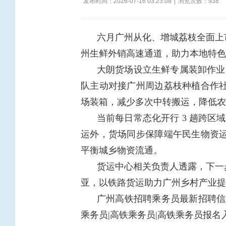
发布时间：2026-07-16 03:23:08
|
浏览次数：
938
六月广州从化、增城荔枝全面上
州生鲜外销高速通道，助力本地特色
大朗货场设立生鲜专属装卸作业
队主动对接广州周边荔枝种植合作
场装箱，减少多次中转搬运，降低农
当前每日常态化开行 3 趟跨区
运外，货场同步保障端午民生物资
平衡城乡物资流通。
货运中心相关负责人透露，下一
亚，以铁路货运助力广州乡村产业提
广州高铁招聘乘务员最新招聘信息
乘务员|高铁乘务员|高铁乘务员报名