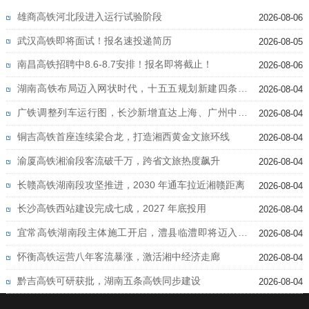
雄商高铁河北段进入运行试验阶段
2026-08-06
武汉高铁即将面试！报名速投递简历
2026-08-05
南昌高铁招聘中8.6-8.7安排！报名即将截止！
2026-08-06
湖南高铁布局迈入网状时代，十五五规划新建四条高
2026-08-04
铁
广铁调整列车运行图，长沙新增直达上海、广州中心
2026-08-04
城区高铁
铜吉高铁首座连续梁合龙，打造湘西黄金文旅环线
2026-08-04
渝厦高铁湘渝段客流破千万，跨省文旅热度飙升
2026-08-04
长赣高铁湖南段攻坚推进，2030 年通车拉近湘赣距离
2026-08-04
长沙高铁西站建设完成七成，2027 年底投用
2026-08-04
宜常高铁湖南段主体施工开启，澧县临澧即将迈入高
2026-08-04
铁时代
怀衡高铁运营八年客流暴涨，激活湘中经济走廊
2026-08-04
黔吉高铁可研获批，湖南五条高铁同步建设
2026-08-04