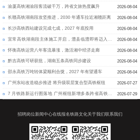
渝厦高铁湘渝段客流破千万，跨省文旅热度飙升
2026-08-04
长赣高铁湖南段攻坚推进，2030 年通车拉近湘赣距离
2026-08-04
长沙高铁西站建设完成七成，2027 年底投用
2026-08-04
宜常高铁湖南段主体施工开启，澧县临澧即将迈入高
2026-08-04
铁时代
怀衡高铁运营八年客流暴涨，激活湘中经济走廊
2026-08-04
黔吉高铁可研获批，湖南五条高铁同步建设
2026-08-04
邵永高铁万吨转体梁顺利合拢，2027 年有望通车
2026-08-04
广州东站改造稳步推进 将升级双层复合型高铁枢纽
2026-07-27
7 月铁路新运行图落地 广州枢纽新增多条跨省高铁线
2026-07-29
路
招聘岗位
新闻中心
在线报名
铁路文化
关于我们
联系我们