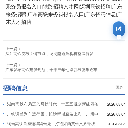
乘务员报名入口|铁路招聘人才网|深圳高铁招聘|广东
乘务招聘|广东高铁乘务员报名入口|广东招聘信息|广
东人才招聘
我要报名
上一篇：
深汕高铁突破关键节点，龙岗隧道盾构机整装待发
下一篇：
广东发布高铁建设规划，未来三年七条新线密集通车
招聘信息
更多...
湖南高铁布局迈入网状时代，十五五规划新建四条高
2026-08-04
铁
广铁调整列车运行图，长沙新增直达上海、广州中心
2026-08-04
城区高铁
铜吉高铁首座连续梁合龙，打造湘西黄金文旅环线
2026-08-04