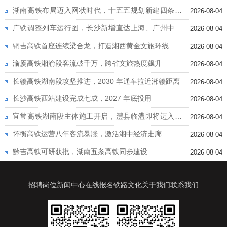
湖南高铁布局迈入网状时代，十五五规划新建四条高
2026-08-04
铁
广铁调整列车运行图，长沙新增直达上海、广州中心
2026-08-04
城区高铁
铜吉高铁首座连续梁合龙，打造湘西黄金文旅环线
2026-08-04
渝厦高铁湘渝段客流破千万，跨省文旅热度飙升
2026-08-04
长赣高铁湖南段攻坚推进，2030 年通车拉近湘赣距离
2026-08-04
长沙高铁西站建设完成七成，2027 年底投用
2026-08-04
宜常高铁湖南段主体施工开启，澧县临澧即将迈入高
2026-08-04
铁时代
怀衡高铁运营八年客流暴涨，激活湘中经济走廊
2026-08-04
黔吉高铁可研获批，湖南五条高铁同步建设
2026-08-04
招聘岗位
新闻中心
在线报名
铁路文化
关于我们
联系我们