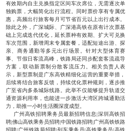
有效期内自主兑换指定区间车次席位，无需逐次单
独购票，大幅简化出行流程。同时票价享有专属优
惠，高频出行旅客每月可节省百元以上出行成本。
除此之外，广深城际、广深港高铁在原有计次票基
础上完成迭代优化，延长票种有效期、扩大可兑换
车次范围，新增周末专属套餐，适配短途出游、探
亲、商务通勤等多元出行场景。针对大型体育赛
事、节假日客流高峰，铁路局还同步配套客流疏导
方案，联动新票制分散客流压力。相关负责人表
示，新型票制是广东高铁精细化运营的重要举措，
后续将结合旅客反馈，持续优化票种规则，逐步推
广至省内多条城际线路。此举不仅能够提升轨道交
通资源利用率，也能进一步激活大湾区跨城通勤活
力，助推一小时生活圈深度成型。
广州高铁招聘乘务员最新招聘信息|深圳高铁招
聘|佛山高铁乘务员招聘|中国铁路招聘|广州高铁铁路
招聘|广州铁路局招聘|列车乘务员|高铁乘务员|高铁