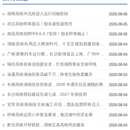
雄商高铁河北段进入运行试验阶段
2026-08-06
武汉高铁即将面试！报名速投递简历
2026-08-05
南昌高铁招聘中8.6-8.7安排！报名即将截止！
2026-08-06
湖南高铁布局迈入网状时代，十五五规划新建四条高
2026-08-04
铁
广铁调整列车运行图，长沙新增直达上海、广州中心
2026-08-04
城区高铁
铜吉高铁首座连续梁合龙，打造湘西黄金文旅环线
2026-08-04
渝厦高铁湘渝段客流破千万，跨省文旅热度飙升
2026-08-03
长赣高铁湖南段攻坚推进，2030 年通车拉近湘赣距离
2026-08-04
长沙高铁西站建设完成七成，2027 年底投用
2026-08-04
宜常高铁湖南段主体施工开启，澧县临澧即将迈入高
2026-08-04
铁时代
怀衡高铁运营八年客流暴涨，激活湘中经济走廊
2026-08-04
黔吉高铁可研获批，湖南五条高铁同步建设
2026-08-04