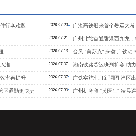
2026-07-29
大件行李难题
广湛高铁迎来首个暑运大考 
2026-07-21
广州北站首通香港西九龙，
2026-07-13
纽
台风 “美莎克” 来袭 广铁
2026-07-07
资入湘
湖南铁路货运班列扩容 助
2026-07-07
行效率再提升
广铁实施七月新调图 湾区
2026-07-30
大湾区通勤更快捷
广州机务段 “黄医生” 凌