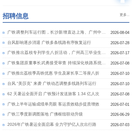
招聘信息
更多...
广铁调整列车运行图，长沙新增直达上海、广州中心
2026-08-04
城区高铁
台风影响逐步消退 广铁多条线路有序恢复运行
2026-07-28
广铁推出荔枝专列学生八折活动，广州高三毕业生暑
2026-07-17
期出行享福利
广铁集团原董事长武勇接受审查 持续深化铁路系统反
2026-07-08
腐
广铁推出荔枝季高铁优惠 学生及家长享二等座八折
2026-07-10
台风 “美莎克” 来袭 广铁动态调整多线路列车运行
2026-07-10
62 天暑运全面开启 广铁预计发送旅客 1.34 亿人次
2026-07-08
广铁上半年运输成绩单亮眼 客运质效稳步提质增效
2026-07-01
广铁三季度新调图落地 广佛枢纽联动升级
2026-06-29
2026年广铁暑运全面启幕 全力守护亿人次出行路
2026-07-03