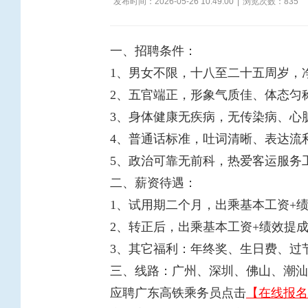
发布时间：2026-05-26 10:49:00
|
浏览次数：
835
一、招聘条件：
1、男女不限，十八至二十五周岁，净身高
2、五官端正，形象气质佳、体态匀
3、身体健康无疾病，无传染病、心
4、普通话标准，吐词清晰、表达流
5、政治可靠无前科，热爱客运服务
二、薪资待遇：
1、试用期二个月，出乘基本工资+绩效
2、转正后，出乘基本工资+绩效提成，
3、其它福利：年终奖、生日费、过
三、线路：广州、深圳、佛山、潮汕
应聘广东高铁乘务员点击
【在线报名