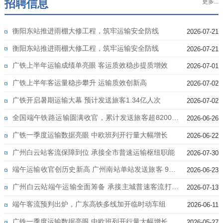
招聘信息
更多...
衡阳东站推进雨棚大修工程，筑牢运输安全防线
2026-07-21
衡阳东站推进雨棚大修工程，筑牢运输安全防线
2026-07-21
广铁上半年运输成绩单亮眼 客运质效稳步提质增效
2026-07-01
广铁上半年客运量稳步攀升 运输质效创新高
2026-07-02
广铁开启暑期运输大幕 预计发送旅客1.34亿人次
2026-07-02
全国端午铁路运输圆满收官，累计发送旅客超8200万
2026-06-26
人次
广铁一季度运输数据亮眼 中欧班列开行量大幅增长
2026-06-22
广州白云站客流保障到位 承接全市普速运输枢纽职能
2026-07-30
端午运输收官创历史新高 广州南站单站发送旅客 93.1
2026-06-23
万人次
广州白云站端午运输全面筹备 承接主城普速客流打造
2026-07-13
便民换乘枢纽
端午客流预判出炉，广东高铁多线加开临时动车组
2026-06-11
广铁一季度运输数据亮眼 中欧班列开行量大幅增长
2026-05-27