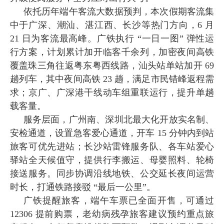
依托历年端午客流大数据预判，本次假期客流集
中于广深、潮汕、湛江西、长沙等热门方向，6 月
21 日为客流最高峰。广铁执行 “一日一图” 弹性运
行方案，计划累计加开临客千余列，加密夜间高铁
覆盖珠三角往返粤东粤西线路，汕头站单站加开 69
趟列车，其中夜间高铁 23 趟，满足市民错峰返程需
求；京广、广深港干线动车组重联运行，提升单趟
载客量。
服务层面，广州南、深圳北最大化开放实名制、
安检通道，设置急客爱心通道，开车 15 分钟内到站
旅客可优先进站；长沙站雷锋服务队、各车站爱心
驿站全天候值守，提供行李搬运、母婴照料、轮椅
接送服务。同步协调沿线地铁、公交延长夜间运营
时长，打通铁路接驳 “最后一公里”。
广铁提醒旅客，端午车票已全面开售，可通过
12306 提前购票，老幼病残孕旅客建议预约重点旅