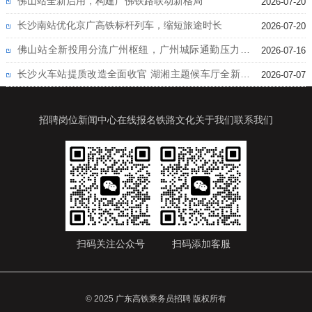
佛山站全新启用，构建广佛铁路联动新格局
2026-07-20
长沙南站优化京广高铁标杆列车，缩短旅途时长
2026-07-20
佛山站全新投用分流广州枢纽，广州城际通勤压力大
2026-07-16
幅缓解
长沙火车站提质改造全面收官 湖湘主题候车厅全新亮
2026-07-07
相
招聘岗位
新闻中心
在线报名
铁路文化
关于我们
联系我们
扫码关注公众号
扫码添加客服
© 2025 广东高铁乘务员招聘 版权所有