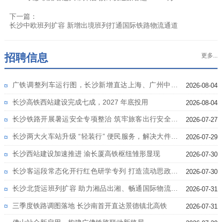
下一篇：
长沙中欧班列扩容 新增出境班列打通国际铁路物流通道
招聘信息
更多...
广铁调整列车运行图，长沙新增直达上海、广州中心
2026-08-04
城区高铁
长沙高铁西站建设完成七成，2027 年底投用
2026-08-04
长沙铁路开展暑运安全专项整治 筑牢旅客出行安全防
2026-07-27
线
长沙两大火车站升级 “轻装行” 便民服务，解决大件行
2026-07-29
李难题
长沙西站建设加速推进 渝长厦高铁枢纽雏形显现
2026-07-30
长沙客运段常态化开行红色研学专列 打造流动思政课
2026-07-30
堂
长沙北货运班列扩容 助力湘品出湘、畅通国际物流通
2026-07-31
道
三季度铁路调图落地 长沙南首开直达景德镇北高铁
2026-07-31