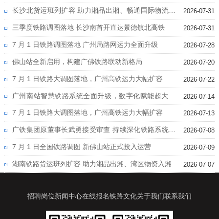
线
长沙北货运班列扩容 助力湘品出湘、畅通国际物流通
2026-07-31
道
三季度铁路调图落地 长沙南首开直达景德镇北高铁
2026-07-31
7 月 1 日铁路调图落地 广州局路网运力全面升级
2026-07-28
佛山站全新启用，构建广佛铁路联动新格局
2026-07-20
7 月 1 日铁路大调图落地，广州高铁运力大幅扩容
2026-07-22
广州南站智慧铁路系统全面升级，数字化赋能超大客
2026-07-14
流运营
7 月 1 日铁路大调图落地，广州高铁运力大幅扩容
2026-07-13
广铁集团原董事长武勇接受审查 持续深化铁路系统反
2026-07-08
腐
7 月 1 日全国铁路调图 新佛山站正式投入运营
2026-07-09
湖南铁路货运班列扩容 助力湘品出湘、湾区物资入湘
2026-07-07
招聘岗位
新闻中心
在线报名
铁路文化
关于我们
联系我们